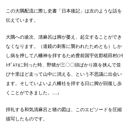
この大隅配流に際し史書「日本後記」は次のような話を
伝えています。
大隅への途次、清麻呂は脚が萎え、起立することができ
なくなります。（道鏡の刺客に襲われたためとも）しか
し病を押して八幡神を拝するため
豊前国宇佐郡
楉田村(ｼﾓ
ﾄﾀﾞﾑﾗ)に到った時、野猪が三〇〇頭ばかり路を挟んで並
び十里ほど走って山中に消える、という不思議に出会い
ます。そしていよいよ八幡社を拝する日に脚が回復し歩
くことができました。…』
拝礼する和気清麻呂と猪の図は、このエピソードを圧縮
描写したものです。