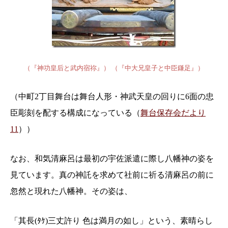
（『神功皇后と武内宿祢』） （『中大兄皇子と中臣鎌足』）
（中町2丁目舞台は舞台人形・神武天皇の回りに6面の忠
臣彫刻を配する構成になっている（
舞台保存会だより
11
））
なお、和気清麻呂は最初の宇佐派遣に際し八幡神の姿を
見ています。真の神託を求めて社前に祈る清麻呂の前に
忽然と現れた八幡神。その姿は、
「其長(ﾀｹ)三丈許り 色は満月の如し」という、素晴らし