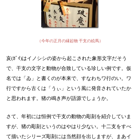
（今年の正月の縁起物 干支の絵馬）
亥(ｶﾞｲ)はイノシシの姿から起こされた象形文字だそう
で、干支の文字と動物が合致している珍しい例です。仮
名では「ゐ」と書くのが本来で、すなわちワ行のい。ワ
行ですから古くは「うぃ」という風に発音されていたか
と思われます。猪の鳴き声が語源でしょうか。
さて、年初には恒例で干支の動物の彫刻を紹介していま
すが、猪の彫刻というのはやはり少ない。十二支をすべ
て描いたシリーズ彫刻には当然顔を出しますが、まあイ