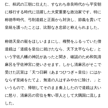
仁、桓武の三朝に仕えた、すなわち奈良時代から平安朝
に移行する時代に活躍した大変重要な政治家です。特に
称徳帝時代、弓削道鏡と正面から対決し、節義を貫いて
皇統を護ったことは、比類なき忠節と称えられました。
称徳天皇の寵をほしいままにし、権勢をふるっていた僧
道鏡は「道鏡を皇位に就けたなら、天下太平ならむ」と
いう宇佐八幡の神託があったと聞き、確認のため和気清
麻呂を宇佐神宮に使いさせます。しかし清麻呂がそこで
受けた託宣は「天つ日嗣（あまつひつぎ＝皇位）にはか
ならず皇緒をたてよ。無道の人はすみやかに除け。」と
いうもので、帰朝してそのまま奏上したので道鏡は大い
に怒り、清麻呂の官位を奪い罪人として大隅国に流しま
した。