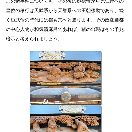
この猪事件についても、その後の称徳帝から光仁帝への
皇位の移行は天武系から天智系への王朝移動であり、続
く桓武帝の時代には都も京へと遷ります。その政変遷都
の中心人物が和気清麻呂であれば、猪の出現はその予兆
暗示と考えられましょう。