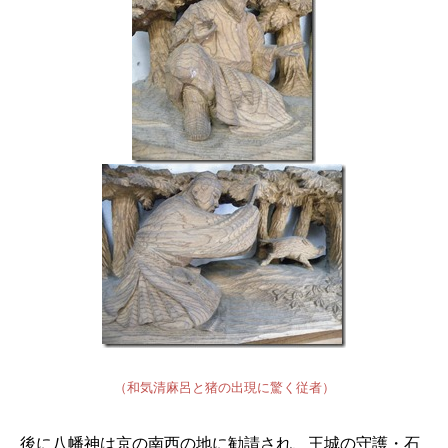
（和気清麻呂と猪の出現に驚く従者）
後に八幡神は京の南西の地に勧請され、王城の守護・石