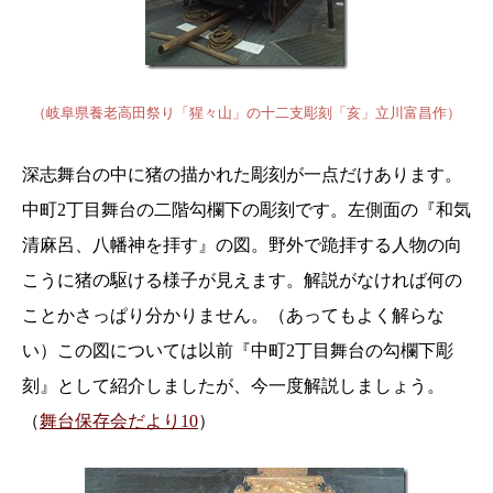
（岐阜県養老高田祭り「猩々山」の十二支彫刻「亥」立川富昌作）
深志舞台の中に猪の描かれた彫刻が一点だけあります。
中町2丁目舞台の二階勾欄下の彫刻です。左側面の
『和気
清麻呂、八幡神を拝す』
の図。野外で跪拝する人物の向
こうに猪の駆ける様子が見えます。解説がなければ何の
ことかさっぱり分かりません。（あってもよく解らな
い）この図については以前『中町2丁目舞台の勾欄下彫
刻』として紹介しましたが、今一度解説しましょう。
（
舞台保存会だより10
）