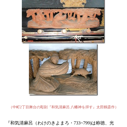
（中町2丁目舞台の彫刻『和気清麻呂 八幡神を拝す』太田鶴斎作）
『和気清麻呂（わけのきよまろ・733~799)は称徳、光