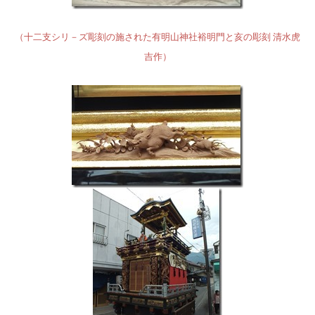
（十二支シリ－ズ彫刻の施された有明山神社裕明門と亥の彫刻 清水虎
吉作）