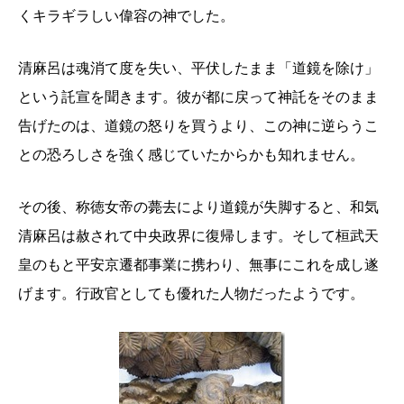
くキラギラしい偉容の神でした。
清麻呂は魂消て度を失い、平伏したまま「道鏡を除け」
という託宣を聞きます。彼が都に戻って神託をそのまま
告げたのは、道鏡の怒りを買うより、この神に逆らうこ
との恐ろしさを強く感じていたからかも知れません。
その後、称徳女帝の薨去により道鏡が失脚すると、和気
清麻呂は赦されて中央政界に復帰します。そして桓武天
皇のもと平安京遷都事業に携わり、無事にこれを成し遂
げます。行政官としても優れた人物だったようです。