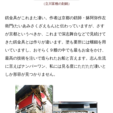
（立川富種の刻銘）
錺金具がこれまた凄い。作者は京都の錺師・躰阿弥作左
衛門(たいあみさくざえもん)と伝わっていますが、さす
が京都というべきか、これまで深志舞台などで見続けて
きた錺金具とは作りが違います。塗も要所には螺鈿を用
いていますし、おそらく９艘の中でも最もお金をかけ、
最高の技術を注いで造られたお船と言えます。志ん生流
に言えばナンバーワン、私には見る度にただただ凄いと
しか形容が見つかりません。