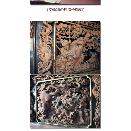
（支輪部の唐獅子彫刻）