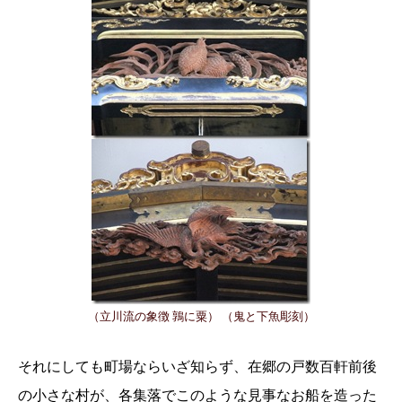
（立川流の象徴 鶉に粟） （鬼と下魚彫刻）
それにしても町場ならいざ知らず、在郷の戸数百軒前後
の小さな村が、各集落でこのような見事なお船を造った