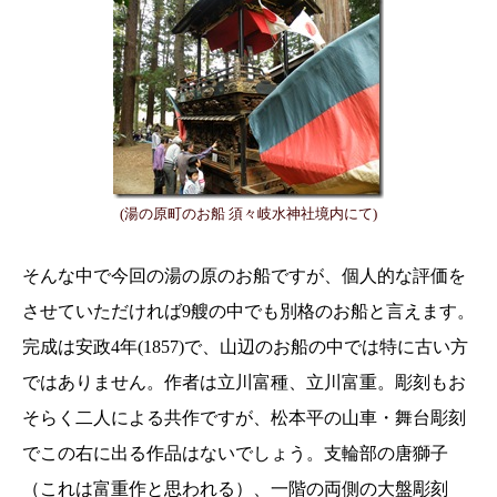
(湯の原町のお船 須々岐水神社境内にて)
そんな中で今回の湯の原のお船ですが、個人的な評価を
させていただければ9艘の中でも別格のお船と言えます。
完成は安政4年(1857)で、山辺のお船の中では特に古い方
ではありません。作者は立川富種、立川富重。彫刻もお
そらく二人による共作ですが、松本平の山車・舞台彫刻
でこの右に出る作品はないでしょう。支輪部の唐獅子
（これは富重作と思われる）、一階の両側の大盤彫刻