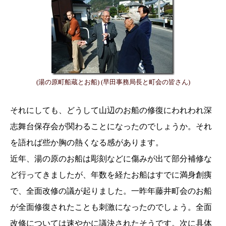
(湯の原町船蔵とお船) (早田事務局長と町会の皆さん)
それにしても、どうして山辺のお船の修復にわれわれ深
志舞台保存会が関わることになったのでしょうか。それ
を語れば些か胸の熱くなる感があります。
近年、湯の原のお船は彫刻などに傷みが出て部分補修な
ど行ってきましたが、年数を経たお船はすでに満身創痍
で、全面改修の議が起りました。一昨年藤井町会のお船
が全面修復されたことも刺激になったのでしょう。全面
改修については速やかに議決されたそうです。次に具体