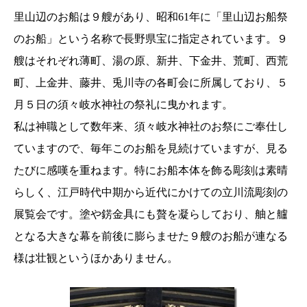
里山辺のお船は９艘があり、昭和61年に「里山辺お船祭
のお船」という名称で長野県宝に指定されています。９
艘はそれぞれ薄町、湯の原、新井、下金井、荒町、西荒
町、上金井、藤井、兎川寺の各町会に所属しており、５
月５日の須々岐水神社の祭礼に曳かれます。
私は神職として数年来、須々岐水神社のお祭にご奉仕し
ていますので、毎年このお船を見続けていますが、見る
たびに感嘆を重ねます。特にお船本体を飾る彫刻は素晴
らしく、江戸時代中期から近代にかけての立川流彫刻の
展覧会です。塗や錺金具にも贅を凝らしており、舳と艫
となる大きな幕を前後に膨らませた９艘のお船が連なる
様は壮観というほかありません。