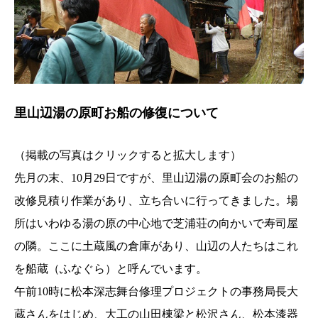
里山辺湯の原町お船の修復について
（掲載の写真はクリックすると拡大します）
先月の末、10月29日ですが、里山辺湯の原町会のお船の
改修見積り作業があり、立ち合いに行ってきました。場
所はいわゆる湯の原の中心地で芝浦荘の向かいで寿司屋
の隣。ここに土蔵風の倉庫があり、山辺の人たちはこれ
を船蔵（ふなぐら）と呼んでいます。
午前10時に松本深志舞台修理プロジェクトの事務局長大
蔵さんをはじめ、大工の山田棟梁と松沢さん、松本漆器