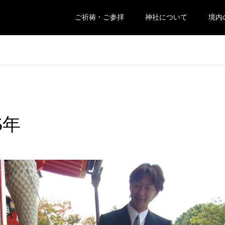
ご祈祷・ご参拝
神社について
境内
5年